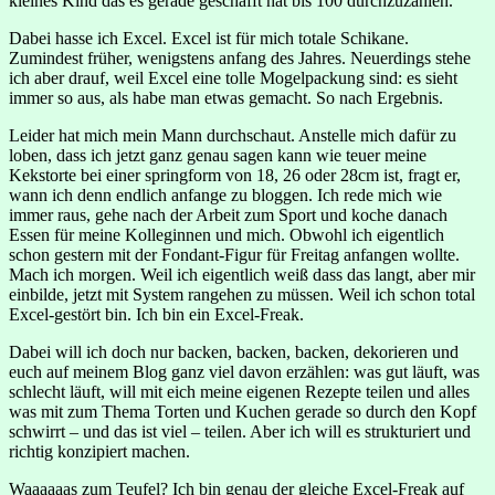
kleines Kind das es gerade geschafft hat bis 100 durchzuzählen.
Dabei hasse ich Excel. Excel ist für mich totale Schikane.
Zumindest früher, wenigstens anfang des Jahres. Neuerdings stehe
ich aber drauf, weil Excel eine tolle Mogelpackung sind: es sieht
immer so aus, als habe man etwas gemacht. So nach Ergebnis.
Leider hat mich mein Mann durchschaut. Anstelle mich dafür zu
loben, dass ich jetzt ganz genau sagen kann wie teuer meine
Kekstorte bei einer springform von 18, 26 oder 28cm ist, fragt er,
wann ich denn endlich anfange zu bloggen. Ich rede mich wie
immer raus, gehe nach der Arbeit zum Sport und koche danach
Essen für meine Kolleginnen und mich. Obwohl ich eigentlich
schon gestern mit der Fondant-Figur für Freitag anfangen wollte.
Mach ich morgen. Weil ich eigentlich weiß dass das langt, aber mir
einbilde, jetzt mit System rangehen zu müssen. Weil ich schon total
Excel-gestört bin. Ich bin ein Excel-Freak.
Dabei will ich doch nur backen, backen, backen, dekorieren und
euch auf meinem Blog ganz viel davon erzählen: was gut läuft, was
schlecht läuft, will mit eich meine eigenen Rezepte teilen und alles
was mit zum Thema Torten und Kuchen gerade so durch den Kopf
schwirrt – und das ist viel – teilen. Aber ich will es strukturiert und
richtig konzipiert machen.
Waaaaaas zum Teufel? Ich bin genau der gleiche Excel-Freak auf