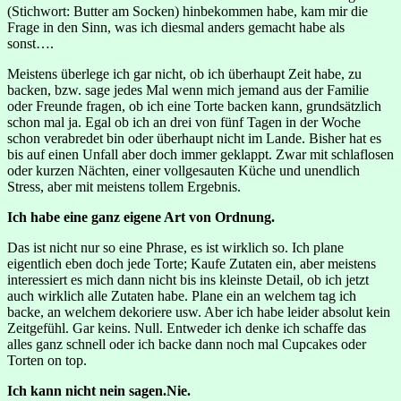
(Stichwort: Butter am Socken) hinbekommen habe, kam mir die
Frage in den Sinn, was ich diesmal anders gemacht habe als
sonst….
Meistens überlege ich gar nicht, ob ich überhaupt Zeit habe, zu
backen, bzw. sage jedes Mal wenn mich jemand aus der Familie
oder Freunde fragen, ob ich eine Torte backen kann, grundsätzlich
schon mal ja. Egal ob ich an drei von fünf Tagen in der Woche
schon verabredet bin oder überhaupt nicht im Lande. Bisher hat es
bis auf einen Unfall aber doch immer geklappt. Zwar mit schlaflosen
oder kurzen Nächten, einer vollgesauten Küche und unendlich
Stress, aber mit meistens tollem Ergebnis.
Ich habe eine ganz eigene Art von Ordnung.
Das ist nicht nur so eine Phrase, es ist wirklich so. Ich plane
eigentlich eben doch jede Torte; Kaufe Zutaten ein, aber meistens
interessiert es mich dann nicht bis ins kleinste Detail, ob ich jetzt
auch wirklich alle Zutaten habe. Plane ein an welchem tag ich
backe, an welchem dekoriere usw. Aber ich habe leider absolut kein
Zeitgefühl. Gar keins. Null. Entweder ich denke ich schaffe das
alles ganz schnell oder ich backe dann noch mal Cupcakes oder
Torten on top.
Ich kann nicht nein sagen.Nie.