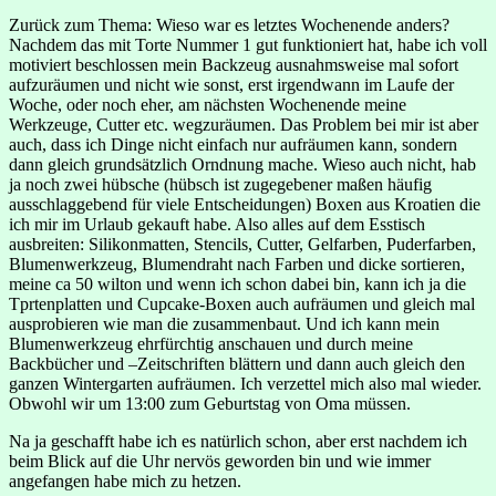
Zurück zum Thema: Wieso war es letztes Wochenende anders?
Nachdem das mit Torte Nummer 1 gut funktioniert hat, habe ich voll
motiviert beschlossen mein Backzeug ausnahmsweise mal sofort
aufzuräumen und nicht wie sonst, erst irgendwann im Laufe der
Woche, oder noch eher, am nächsten Wochenende meine
Werkzeuge, Cutter etc. wegzuräumen. Das Problem bei mir ist aber
auch, dass ich Dinge nicht einfach nur aufräumen kann, sondern
dann gleich grundsätzlich Orndnung mache. Wieso auch nicht, hab
ja noch zwei hübsche (hübsch ist zugegebener maßen häufig
ausschlaggebend für viele Entscheidungen) Boxen aus Kroatien die
ich mir im Urlaub gekauft habe. Also alles auf dem Esstisch
ausbreiten: Silikonmatten, Stencils, Cutter, Gelfarben, Puderfarben,
Blumenwerkzeug, Blumendraht nach Farben und dicke sortieren,
meine ca 50 wilton und wenn ich schon dabei bin, kann ich ja die
Tprtenplatten und Cupcake-Boxen auch aufräumen und gleich mal
ausprobieren wie man die zusammenbaut. Und ich kann mein
Blumenwerkzeug ehrfürchtig anschauen und durch meine
Backbücher und –Zeitschriften blättern und dann auch gleich den
ganzen Wintergarten aufräumen. Ich verzettel mich also mal wieder.
Obwohl wir um 13:00 zum Geburtstag von Oma müssen.
Na ja geschafft habe ich es natürlich schon, aber erst nachdem ich
beim Blick auf die Uhr nervös geworden bin und wie immer
angefangen habe mich zu hetzen.