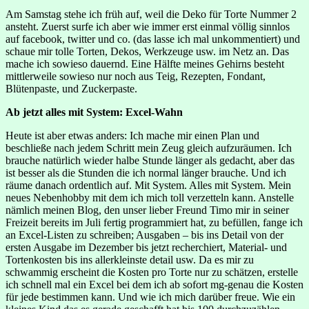
Am Samstag stehe ich früh auf, weil die Deko für Torte Nummer 2
ansteht. Zuerst surfe ich aber wie immer erst einmal völlig sinnlos
auf facebook, twitter und co. (das lasse ich mal unkommentiert) und
schaue mir tolle Torten, Dekos, Werkzeuge usw. im Netz an. Das
mache ich sowieso dauernd. Eine Hälfte meines Gehirns besteht
mittlerweile sowieso nur noch aus Teig, Rezepten, Fondant,
Blütenpaste, und Zuckerpaste.
Ab jetzt alles mit System: Excel-Wahn
Heute ist aber etwas anders: Ich mache mir einen Plan und
beschließe nach jedem Schritt mein Zeug gleich aufzuräumen. Ich
brauche natürlich wieder halbe Stunde länger als gedacht, aber das
ist besser als die Stunden die ich normal länger brauche. Und ich
räume danach ordentlich auf. Mit System. Alles mit System. Mein
neues Nebenhobby mit dem ich mich toll verzetteln kann. Anstelle
nämlich meinen Blog, den unser lieber Freund Timo mir in seiner
Freizeit bereits im Juli fertig programmiert hat, zu befüllen, fange ich
an Excel-Listen zu schreiben; Ausgaben – bis ins Detail von der
ersten Ausgabe im Dezember bis jetzt recherchiert, Material- und
Tortenkosten bis ins allerkleinste detail usw. Da es mir zu
schwammig erscheint die Kosten pro Torte nur zu schätzen, erstelle
ich schnell mal ein Excel bei dem ich ab sofort mg-genau die Kosten
für jede bestimmen kann. Und wie ich mich darüber freue. Wie ein