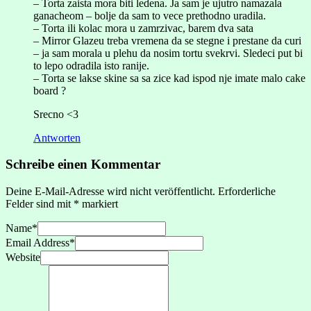
– Torta zaista mora biti ledena. Ja sam je ujutro namazala
ganacheom – bolje da sam to vece prethodno uradila.
– Torta ili kolac mora u zamrzivac, barem dva sata
– Mirror Glazeu treba vremena da se stegne i prestane da curi
– ja sam morala u plehu da nosim tortu svekrvi. Sledeci put bi
to lepo odradila isto ranije.
– Torta se lakse skine sa sa zice kad ispod nje imate malo cake
board ?
Srecno <3
Antworten
Schreibe einen Kommentar
Deine E-Mail-Adresse wird nicht veröffentlicht.
Erforderliche
Felder sind mit
*
markiert
Name
*
Email Address
*
Website