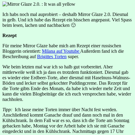
Ich habs noch mal auprobiert – deshalb Mirror Glaze 2.0. Diesmal
in gelb. Und ich habe das Rezept ein bisschen angepasst. Viel Spass
beim lesen, lachen und nachbacken 🙂
Rezept
Für meine Mirror Glaze habe mich am Rezept einer russischen
Bloggerin orientiert:
Milana auf Youtube
Außerdem fand ich die
Beschreibung auf
Brigittes Torten
super.
Wie beim letzten mal war ich so halb gut vorbereitet. Aber
mittlerweile weiß ich ja dass es trotzdem funktioniert. Diesmal gab
es wieder eine Erdbeer-Torte, aber diesmal mit Haselnuss-Walnuss-
Böden und lecker selbst gekochter Puddingcreme. Das Rezept für
die Torte gibts Ende des Monats, da habe ich wieder mehr Zeit und
kann die vielen Blogbeiträge die ich euch versprochen habe, wieder
nachholen.
Tipp:
Ich lasse meine Torten immer über Nacht fest werden.
Anschließend kommt Ganache drauf und dann noch mal in den
Kühlschrank. In dem Fall war es so, dass ich die Torte am Sonntag
gebacken habe, Montag vor der Arbeit habe ich sie mit Ganache
eingedeckt und in den Kühlschrank. Nachmittags gegen 17 Uhr