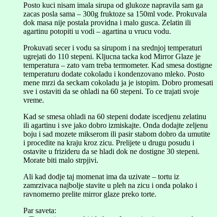
Posto kuci nisam imala sirupa od glukoze napravila sam ga
zacas posla sama – 300g fruktoze sa 150ml vode. Prokuvala
dok masa nije postala providna i malo gusca. Zelatin ili
agartinu potopiti u vodi – agartina u vrucu vodu.
Prokuvati secer i vodu sa sirupom i na srednjoj temperaturi
ugrejati do 110 stepeni. Kljucna tacka kod Mirror Glaze je
temperatura – zato vam treba termometer. Kad smesa dostigne
temperaturu dodate cokoladu i kondenzovano mleko. Posto
mene mrzi da seckam cokoladu ja je istopim. Dobro promesati
sve i ostaviti da se ohladi na 60 stepeni. To ce trajati svoje
vreme.
Kad se smesa ohladi na 60 stepeni dodate iscedjenu zelatinu
ili agartinu i sve jako dobro izmiskajte. Onda dodajte zeljenu
boju i sad mozete mikserom ili pasir stabom dobro da umutite
i procedite na kraju kroz zicu. Prelijete u drugu posudu i
ostavite u frizideru da se hladi dok ne dostigne 30 stepeni.
Morate biti malo strpjivi.
Ali kad dodje taj momenat ima da uzivate – tortu iz
zamrzivaca najbolje stavite u pleh na zicu i onda polako i
ravnomerno prelite mirror glaze preko torte.
Par saveta: