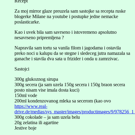
Recept
Za moj mirror glaze preuzela sam sastojke sa recepta ruske
blogerke Milane na youtube i postupke jedne nemacke
poslasticarke.
Kao i uvek bila sam savrseno i istovremeno apsolutno
nesavrseno pripremljena ?
Napravila sam tortu sa vanila filom i jagodama i ostavila
preko noci u kalupu da se stegne i sledeceg jutra namazala sa
ganache i stavila dva sata u frizider i onda u zamrzivac.
Sastojci
300g glukoznog sirupa
300g secera (ja sam uzela 150g secera i 150g braon secera
posto nisam vise imala dosta kuci)
150ml vode
200ml kondenzovanog mleka sa secerom (kao ovo
https://www.real-
drive.de/medias/sys_master/images/productimages/9/978256_1_
300g cokolade – ja sam uzela belu
20g zelatina ili agartine
Jestive boje