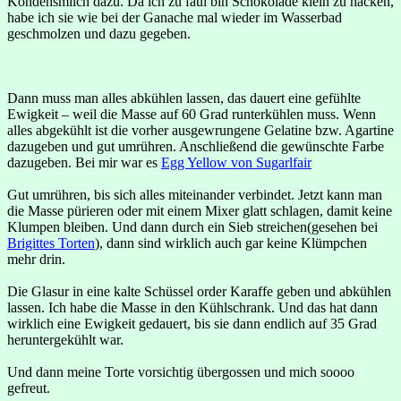
Kondensmilch dazu. Da ich zu faul bin Schokolade klein zu hacken,
habe ich sie wie bei der Ganache mal wieder im Wasserbad
geschmolzen und dazu gegeben.
Dann muss man alles abkühlen lassen, das dauert eine gefühlte
Ewigkeit – weil die Masse auf 60 Grad runterkühlen muss. Wenn
alles abgekühlt ist die vorher ausgewrungene Gelatine bzw. Agartine
dazugeben und gut umrühren. Anschließend die gewünschte Farbe
dazugeben. Bei mir war es
Egg Yellow von Sugarlfair
Gut umrühren, bis sich alles miteinander verbindet. Jetzt kann man
die Masse pürieren oder mit einem Mixer glatt schlagen, damit keine
Klumpen bleiben. Und dann durch ein Sieb streichen(gesehen bei
Brigittes Torten
), dann sind wirklich auch gar keine Klümpchen
mehr drin.
Die Glasur in eine kalte Schüssel order Karaffe geben und abkühlen
lassen. Ich habe die Masse in den Kühlschrank. Und das hat dann
wirklich eine Ewigkeit gedauert, bis sie dann endlich auf 35 Grad
heruntergekühlt war.
Und dann meine Torte vorsichtig übergossen und mich soooo
gefreut.